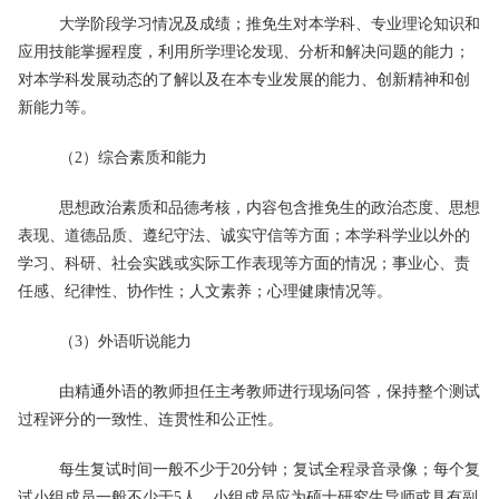
大学阶段学习情况及成绩；推免生对本学科、专业理论知识和
应用技能掌握程度，利用所学理论发现、分析和解决问题的能力；
对本学科发展动态的了解以及在本专业发展的能力、创新精神和创
新能力等。
（2）
综合素质和能力
思想政治素质和品德考核，内容包含推免生的政治态度、思想
表现、道德品质、遵纪守法、诚实守信等方面；本学科学业以外的
学习、科研、社会实践或实际工作表现等方面的情况；事业心、责
任感、纪律性、协作性；人文素养；心理健康情况等。
（
3）外语听说能力
由精通外语的教师担任主考教师进行现场问答，保持整个测试
过程评分的一致性、连贯性和公正性。
每生复试时间一般不少于
20分钟；复试全程录音录像；每个复
试小组成员一般不少于5人，小组成员应为硕士研究生导师或具有副