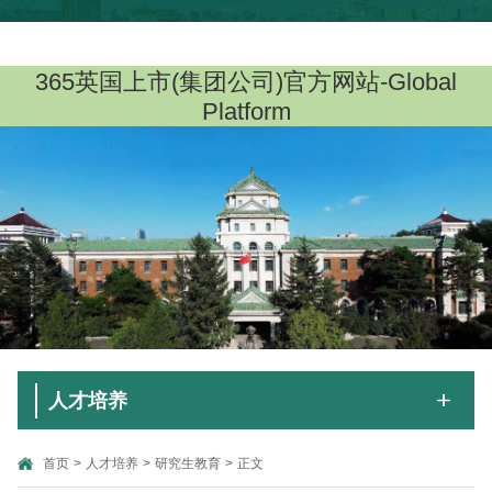
365英国上市(集团公司)官方网站-Global
Platform
人才培养
首页
>
人才培养
>
研究生教育
>
正文