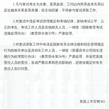
1.凡与复试考生为夫妻、直系血亲、三代以内旁系血亲关系以
及近姻亲关系直系亲属，应主动回避，不得参与复试录取工作。
2.对复试中违反考试管理规定和考场纪律，影响考试公平、公
正的考生、考试工作人员及其他相关人员，一律按《国家教育考试
违规处理办法》（教育部令第33号）严肃处理。
3.对复试录取工作中有违反国家有关法律法规和招生管理规定
行为的相关单位及其招生工作人员，一律按《普通高等公司招生违
规行为处理暂行办法》（教育部令第36号）严肃处理，并追究直接
责任人员的责任，造成严重后果和恶劣影响的，还将按规定对有关
责任人实行问责。
英国上市官网365