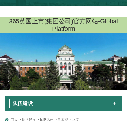
365英国上市(集团公司)官方网站-Global
Platform
队伍建设
首页
>
队伍建设
>
团队队伍
>
副教授
>
正文